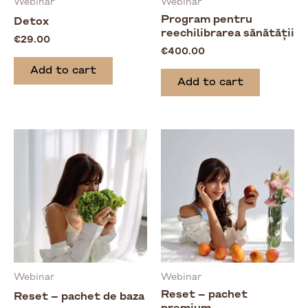
Webinar
Webinar
Program pentru
Detox
reechilibrarea sănătății
€
29.00
€
400.00
Add to cart
Add to cart
Webinar
Webinar
Reset – pachet
Reset – pachet de baza