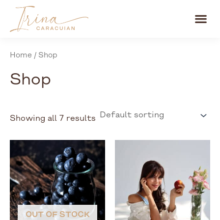
Skip
Me
to
content
Home
/ Shop
Shop
Showing all 7 results
OUT OF STOCK