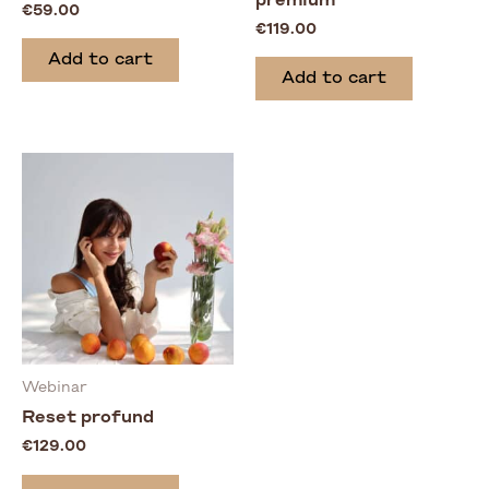
premium
€
59.00
€
119.00
Add to cart
Add to cart
Webinar
Reset profund
€
129.00