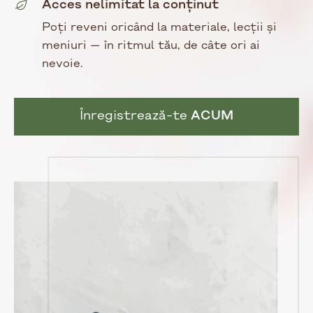
Acces nelimitat la conținut
Poți reveni oricând la materiale, lecții și
meniuri — în ritmul tău, de câte ori ai
nevoie.
Înregistrează-te
ACUM