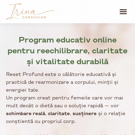
Skip
Me
to
content
Program educativ online
pentru reechilibrare, claritate
și vitalitate durabilă
Reset Profund este o călătorie educativă și
practică de rearmonizare a corpului, minții și
energiei tale.
Un program creat pentru femeile care vor mai
mult decât o dietă sau o soluție rapidă — vor
schimbare reală
,
claritate
,
susținere
și o relație
conștientă cu propriul corp.