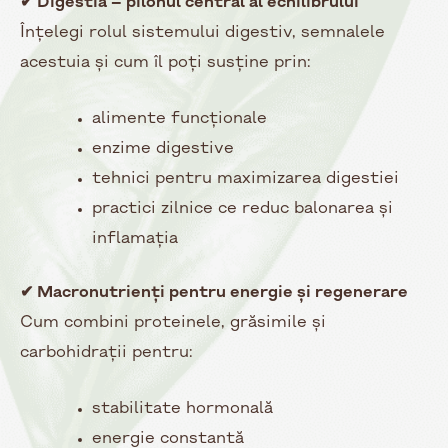
✔ Digestia – pilonul central al echilibrului
Înțelegi rolul sistemului digestiv, semnalele
acestuia și cum îl poți susține prin:
alimente funcționale
enzime digestive
tehnici pentru maximizarea digestiei
practici zilnice ce reduc balonarea și
inflamația
✔ Macronutrienți pentru energie și regenerare
Cum combini proteinele, grăsimile și
carbohidrații pentru:
stabilitate hormonală
energie constantă