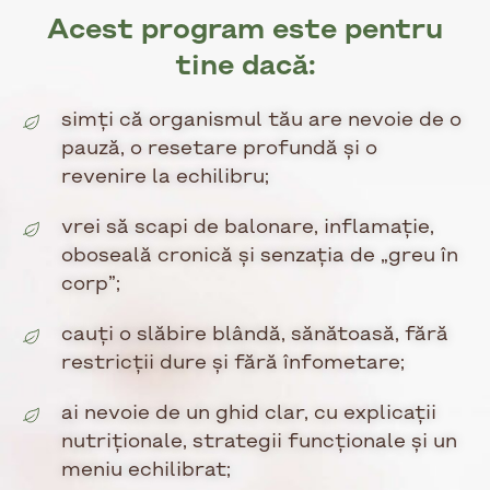
Acest program este pentru
tine dacă:
simți că organismul tău are nevoie de o
pauză, o resetare profundă și o
revenire la echilibru;
vrei să scapi de balonare, inflamație,
oboseală cronică și senzația de „greu în
corp”;
cauți o slăbire blândă, sănătoasă, fără
restricții dure și fără înfometare;
ai nevoie de un ghid clar, cu explicații
nutriționale, strategii funcționale și un
meniu echilibrat;