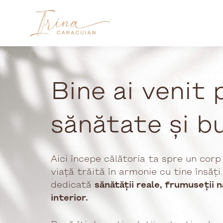
Skip
to
content
Bine ai venit
sănătate și b
Aici începe călătoria ta spre un corp e
viață trăită în armonie cu tine însăț
dedicată
sănătății reale, frumuseții n
interior.