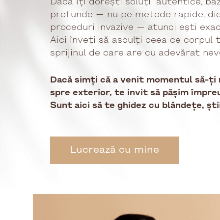
Dacă îți dorești soluții autentice, b
profunde — nu pe metode rapide, die
proceduri invazive — atunci ești exa
Aici înveți să asculți ceea ce corpul t
sprijinul de care are cu adevărat nev
Dacă simți că a venit momentul să-ți r
spre exterior, te invit să pășim împr
Sunt aici să te ghidez cu blândețe, știi
Lucrează cu mine