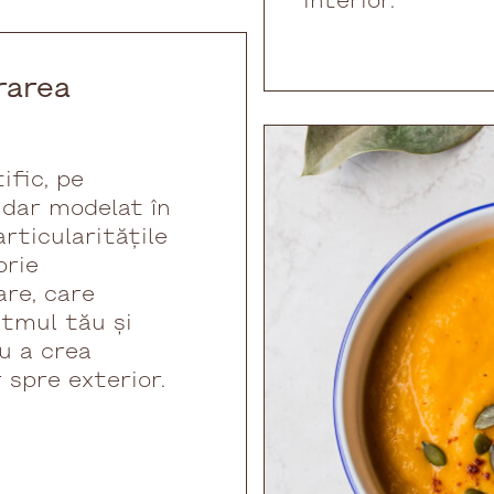
interior.
rarea
ific, pe
, dar modelat în
rticularitățile
orie
re, care
itmul tău și
ru a crea
r spre exterior.