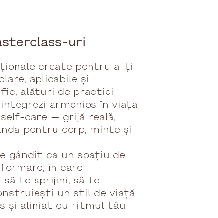
asterclass-uri
ionale create pentru a-ți
clare, aplicabile și
fic, alături de practici
 integrezi armonios în viața
self-care — grijă reală,
ândă pentru corp, minte și
e gândit ca un spațiu de
sformare, în care
să te sprijini, să te
construiești un stil de viață
s și aliniat cu ritmul tău