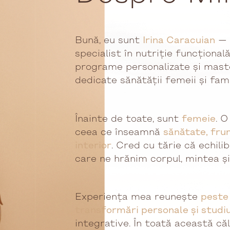
Bună, eu sunt
Irina Caracuian
— m
specialist în nutriție funcțional
programe personalizate și mast
dedicate sănătății femeii și famil
Înainte de toate, sunt
femeie
. 
ceea ce înseamnă
sănătate, frum
interior
. Cred cu tărie că echilib
care ne hrănim corpul, mintea și
Experiența mea reunește
peste 
transformări personale și studi
integrative. În toată această că