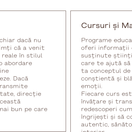
Cursuri și M
 chiar dacă nu
Programe educaț
imți că a venit
oferi informații 
eale în stilul
susținute științi
 o abordare
care te ajută să
ine
ta conceptul de 
eze. Dacă
conștientă și bl
transmite
emoții.
tate, direcție
Fiecare curs est
această
învățare și tran
 mai bun pe care
redescoperi cum 
îngrijești și să 
autentic, sănăto