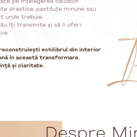
azate pe înțelegerea cauzelor
te drastice, pastiluțe minune sau
ct unde trebuie.
ău îți transmite și să îi oferi
oie.
econstruiești echilibrul din interior
eună în această transformare.
nță și claritate.
Despre Mi