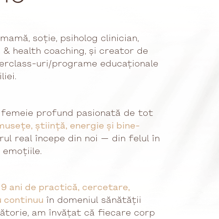
amă, soție, psiholog clinician,
ă & health coaching, și creator de
erclass-uri/programe educaționale
iei.
O femeie profund pasionată de tot
usețe, știință, energie și bine-
rul real începe din noi — din felul în
 emoțiile.
9 ani de practică, cercetare,
u continuu
în domeniul sănătății
lătorie, am învățat că fiecare corp